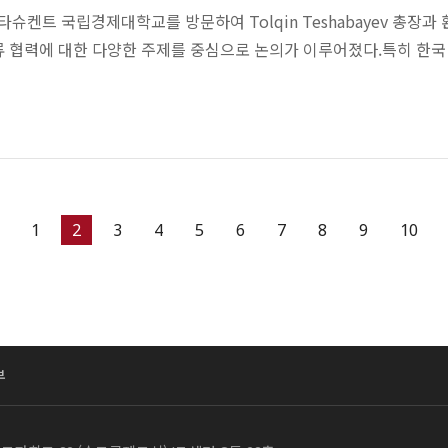
 타슈켄트 국립경제대학교를 방문하여 Tolqin Teshabayev 총
류 협력에 대한 다양한 주제를 중심으로 논의가 이루어졌다.특히 한국
1
2
3
4
5
6
7
8
9
10
부