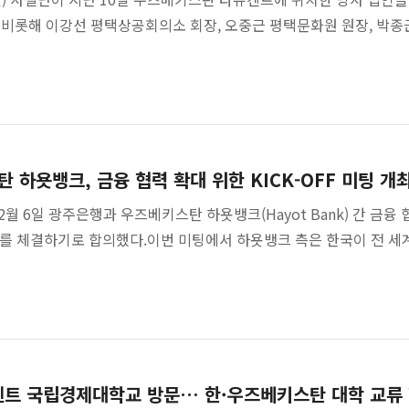
비롯해 이강선 평택상공회의소 회장, 오중근 평택문화원 원장, 박
하욧뱅크, 금융 협력 확대 위한 KICK-OFF 미팅 개
 6일 광주은행과 우즈베키스탄 하욧뱅크(Hayot Bank) 간 금융 
)를 체결하기로 합의했다.이번 미팅에서 하욧뱅크 측은 한국이 전 
켄트 국립경제대학교 방문… 한·우즈베키스탄 대학 교류